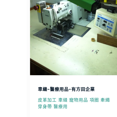
車縫-醫療用品-有方田企業
皮革加工 車縫 寵物用品 項圈 牽繩
穿身帶 醫療用