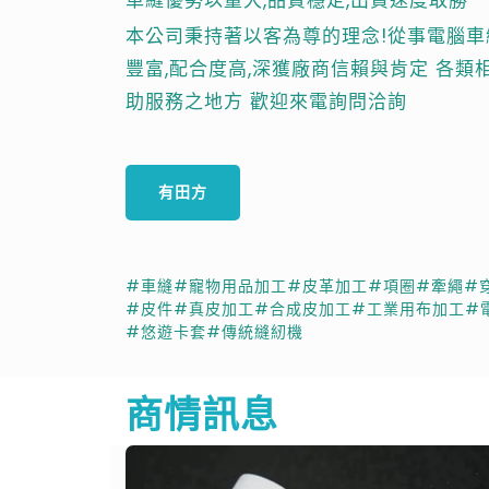
本公司秉持著以客為尊的理念!從事電腦車
豐富,配合度高,深獲廠商信賴與肯定 各
助服務之地方 歡迎來電詢問洽詢
有田方
#車縫
#寵物用品加工
#皮革加工
#項圈
#牽繩
#
#皮件
#真皮加工
#合成皮加工
#工業用布加工
#
#悠遊卡套
#傳統縫紉機
商情訊息