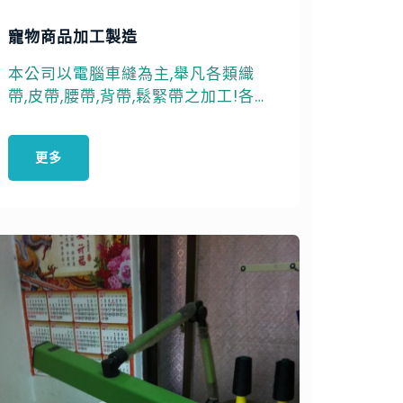
寵物商品加工製造
本公司以電腦車縫為主,舉凡各類織
帶,皮帶,腰帶,背帶,鬆緊帶之加工!各類
真皮,合成皮,歡迎各大寵物相關商品
須製造,加工來電洽談
更多