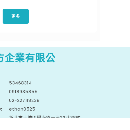
更多
方企業有限公
53468314
0918
9
3
5
855
02-2
2
7
4
8238
D
ethan0525
新北市土城區學府路一段23巷38號