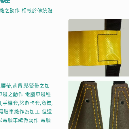
縫之動作 相較於傳統縫
腰帶,背帶,鬆緊帶之加
做車縫之動作 電腦車縫種
,手機套,悠遊卡套,商標,
用電腦車縫作為加工 但還
以電腦車縫做動作 電腦