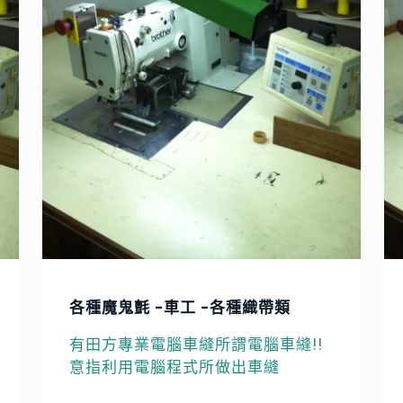
各種魔鬼氈 -車工 -各種織帶類
有田方專業電腦車縫所謂電腦車縫!!
意指利用電腦程式所做出車縫