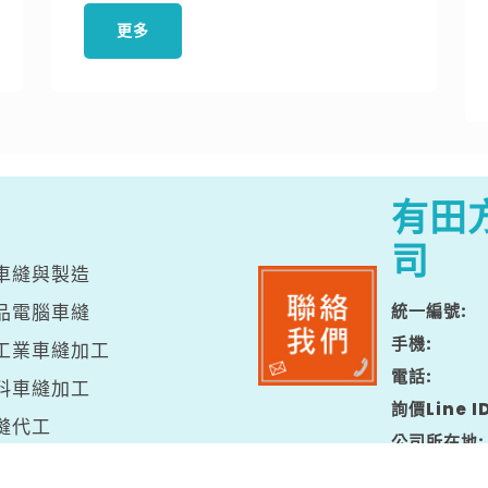
更多
有田
司
車縫與製造
品電腦車縫
統一編號
手機
工業車縫加工
電話
料車縫加工
詢價Line I
縫代工
公司所在地