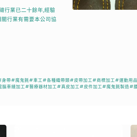
縫行業已二十餘年,經驗
類相關行業有需要本公司協
穿身帶
#魔鬼氈
#車工
#各種織帶類
#皮帶加工
#商標加工
#運動用
電腦車縫加工
#醫療器材加工
#真皮加工
#皮件加工
#魔鬼氈製造
#