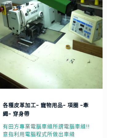
各種皮革加工- 寵物用品- 項圈 -牽
繩- 穿身帶
有田方專業電腦車縫所謂電腦車縫!!
意指利用電腦程式所做出車縫