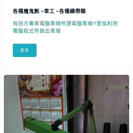
各種魔鬼氈 -車工 -各種織帶類
有田方專業電腦車縫所謂電腦車縫!!意指利用
電腦程式所做出車縫
更多