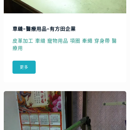
車縫-醫療用品-有方田企業
皮革加工 車縫 寵物用品 項圈 牽繩 穿身帶 醫
療用
更多