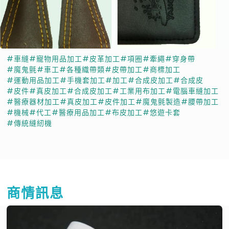
#車縫
#寵物用品加工
#皮革加工
#項圈
#牽繩
#穿身帶
#魔鬼氈
#車工
#各種織帶類
#皮帶加工
#商標加工
#運動用品加工
#手機套加工
#加工
#合成皮加工
#合成皮
#皮件
#真皮加工
#合成皮加工
#工業用布加工
#電腦車縫加工
#醫療器材加工
#真皮加工
#皮件加工
#魔鬼氈製造
#腰帶加工
#機械
#代工
#醫療用品加工
#布皮加工
#悠遊卡套
#傳統縫紉機
商情訊息