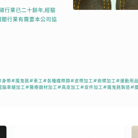
縫行業已二十餘年,經驗
類相關行業有需要本公司協
穿身帶
#魔鬼氈
#車工
#各種織帶類
#皮帶加工
#商標加工
#運動用
電腦車縫加工
#醫療器材加工
#真皮加工
#皮件加工
#魔鬼氈製造
#