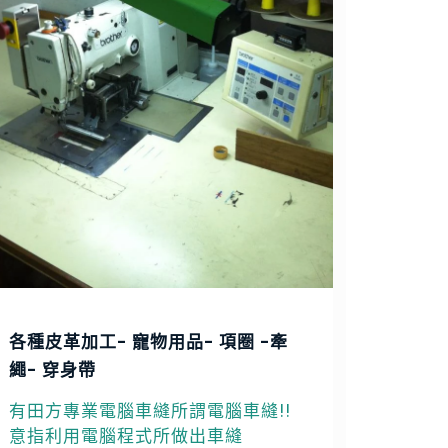
各種皮革加工- 寵物用品- 項圈 -牽
繩- 穿身帶
有田方專業電腦車縫所謂電腦車縫!!
意指利用電腦程式所做出車縫