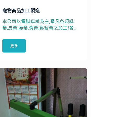
寵物商品加工製造
本公司以電腦車縫為主,舉凡各類織
帶,皮帶,腰帶,背帶,鬆緊帶之加工!各類
真皮,合成皮,歡迎各大寵物相關商品
須製造,加工來電洽談
更多