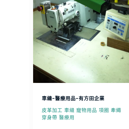
車縫-醫療用品-有方田企業
皮革加工 車縫 寵物用品 項圈 牽繩
穿身帶 醫療用