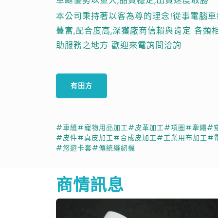
本公司秉持著以客為尊的理念!從事電腦車
豐富,配合度高,深獲廠商信賴與肯定 各
助服務之地方 歡迎來電詢問洽詢
有田方
#車縫
#寵物用品加工
#皮革加工
#項圈
#牽繩
#
#皮件
#真皮加工
#合成皮加工
#工業用布加工
#
#悠遊卡套
#傳統縫紉機
商情訊息