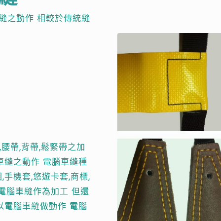
縫之動作 相較於傳統縫
腰帶,背帶,鬆緊帶之加
做車縫之動作 電腦車縫種
,手機套,悠遊卡套,商標,
用電腦車縫作為加工 但還
以電腦車縫做動作 電腦