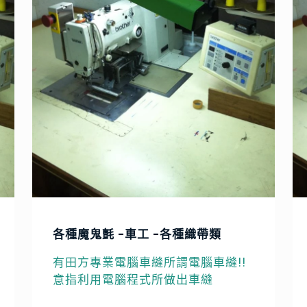
各種魔鬼氈 -車工 -各種織帶類
有田方專業電腦車縫所謂電腦車縫!!
意指利用電腦程式所做出車縫