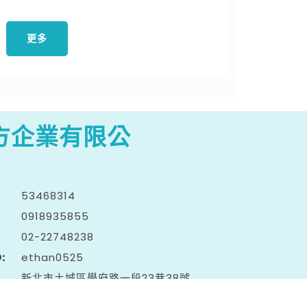
更多
方企業有限公
53468314
0918
9
3
5
855
02-2
2
7
4
8238
D
ethan0525
新北市土城區學府路一段23巷38號